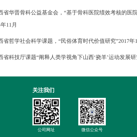
西省华晋骨科公益基金会，“基于骨科医院绩效考核的医院感
4年11月
西省哲学社会科学课题，“民俗体育时代价值研究”2017年10月
西省科技厅课题“阐释人类学视角下山西‘挠羊’运动发展研究”20
关注我们
公司网址
微信公众号