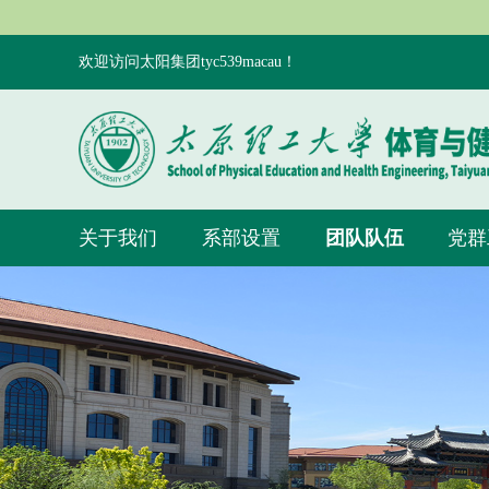
欢迎访问太阳集团tyc539macau！
关于我们
系部设置
团队队伍
党群