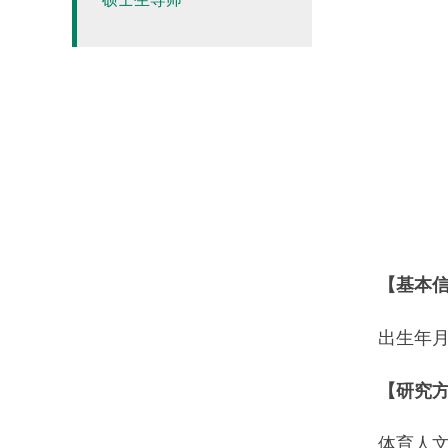
【基本
出生年月：
【研究
体育人