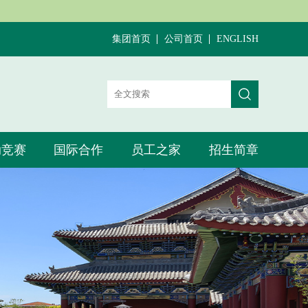
司
集团首页
公司首页
ENGLISH
动竞赛
国际合作
员工之家
招生简章