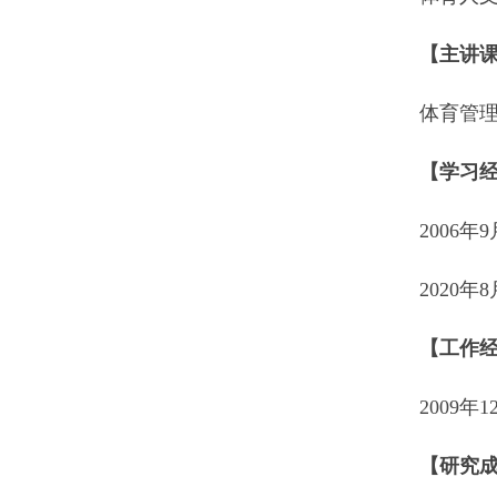
【主讲
体育管
【学习
2006年
2020
【工作
2009年
【研究