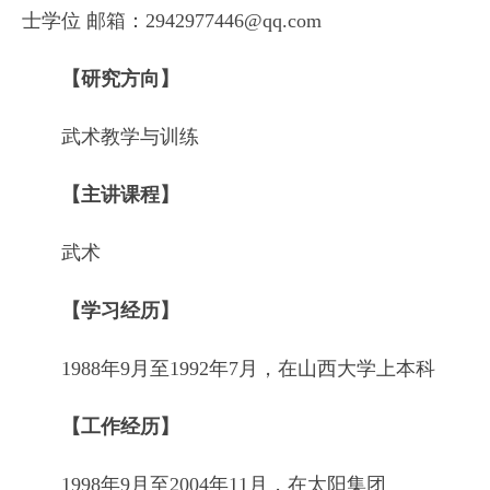
士学位 邮箱：2942977446@qq.com
【研究方向】
武术教学与训练
【主讲课程】
武术
【学习经历】
1988年9月至1992年7月，在山西大学上本科
【工作经历】
1998年9月至2004年11月，在太阳集团