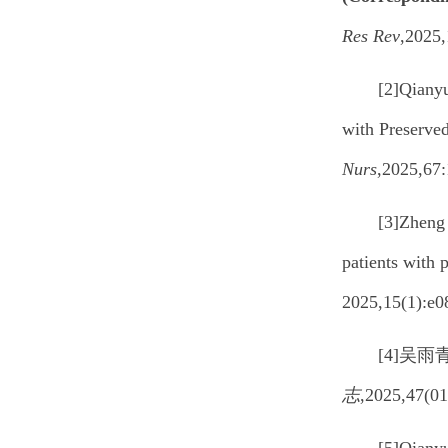
Res Rev
,202
[2]Qiany
with Preserved
Nurs
,2025,6
[3]Zheng
patients with 
2025,15(1):
[4]吴雨青
志
,2025,47