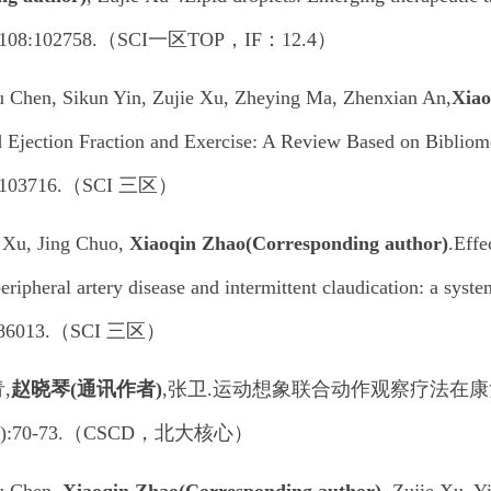
5,108:102758.（SCI一区TOP，IF：12.4）
u Chen, Sikun Yin, Zujie Xu, Zheying Ma, Zhenxian An,
Xiao
 Ejection Fraction and Exercise: A Review Based on Bibliome
7:103716.（SCI 三区）
 Xu, Jing Chuo,
Xiaoqin Zhao
(Corresponding author)
.Effe
peripheral artery disease and intermittent claudication: a syst
e086013.（SCI 三区）
,
赵晓琴(通讯作者)
,张卫.运动想象联合动作观察疗法在康复
(01):70-73.（CSCD，北大核心）