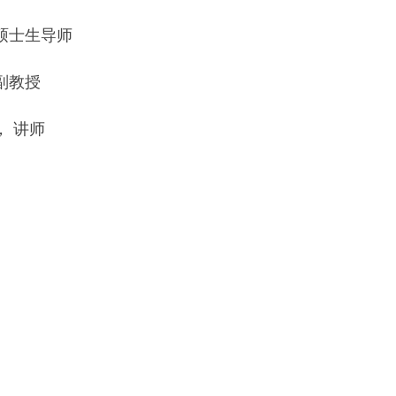
u，硕士生导师
，副教授
u， 讲师