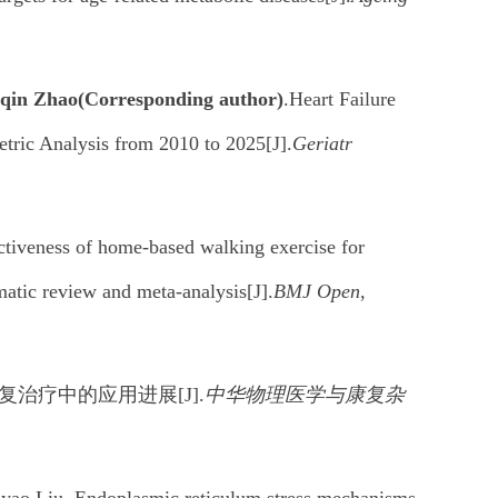
qin Zhao
(Corresponding author)
.Heart Failure
tric Analysis from 2010 to 2025[J].
Geriatr
ctiveness of home-based walking exercise for
ematic review and meta-analysis[J].
BMJ Open
,
治疗中的应用进展[J].
中华物理医学与康复杂