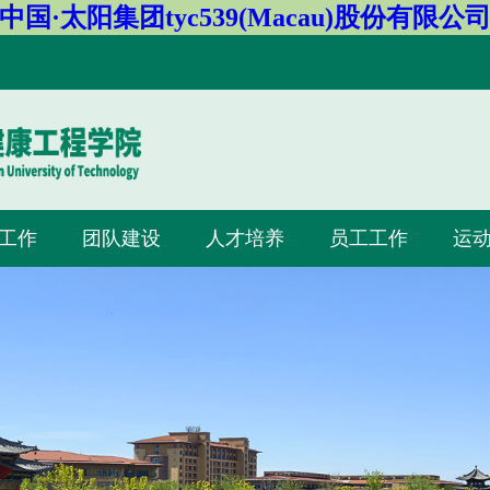
中国·太阳集团tyc539(Macau)股份有限公
工作
团队建设
人才培养
员工工作
运