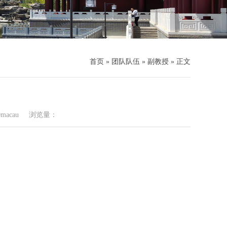
首页
»
团队队伍
»
副教授
» 正文
acau
浏览量：