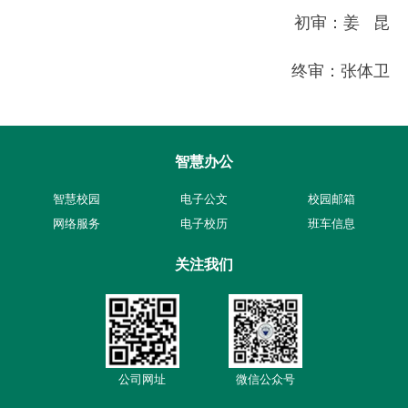
初审：姜 昆
终审：张体卫
智慧办公
智慧校园
电子公文
校园邮箱
网络服务
电子校历
班车信息
关注我们
公司网址
微信公众号