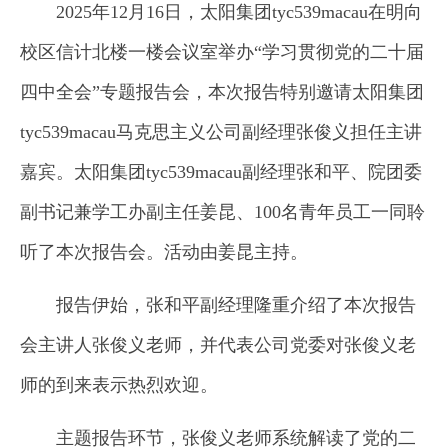
2025年12月16日，太阳集团tyc539macau在明向
校区信计北楼一楼会议室举办“学习贯彻党的二十届
四中全会”专题报告会，本次报告特别邀请太阳集团
tyc539macau马克思主义公司副经理张俊义担任主讲
嘉宾。太阳集团tyc539macau副经理张和平、院团委
副书记兼学工办副主任姜昆、100名青年员工一同聆
听了本次报告会。活动由姜昆主持。
报告伊始，张和平副经理隆重介绍了本次报告
会主讲人张俊义老师，并代表公司党委对张俊义老
师的到来表示热烈欢迎。
主题报告环节，张俊义老师系统解读了党的二