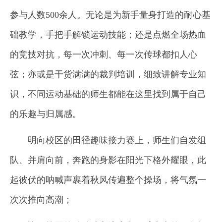
参与人数500余人。无论是为新手量身打造的耐心基
础教学，手把手解锁运动技能；还是点燃全场热血
的竞技对抗，每一次冲刺、每一次传球都扣人心
弦；亦或是干货满满的裁判培训，细致讲解专业知
识，不同运动基础的师生都能在这里找到属于自己
的乐趣与归属感。
明向校区的田径趣味接力赛上，师生们自发组
队、并肩向前，奔跑的身影在阳光下格外耀眼，此
起彼伏的呐喊声裹着秋风传遍整个操场，将气氛一
次次推向高潮；