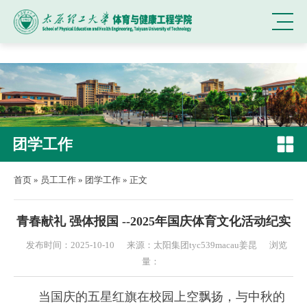
中国·太阳集团tyc539(Macau)股份有限公司
团学工作
首页
»
员工工作
»
团学工作
» 正文
青春献礼 强体报国 --2025年国庆体育文化活动纪实
发布时间：2025-10-10
来源：太阳集团tyc539macau姜昆
浏览
量：
当国庆的五星红旗在校园上空飘扬，与中秋的