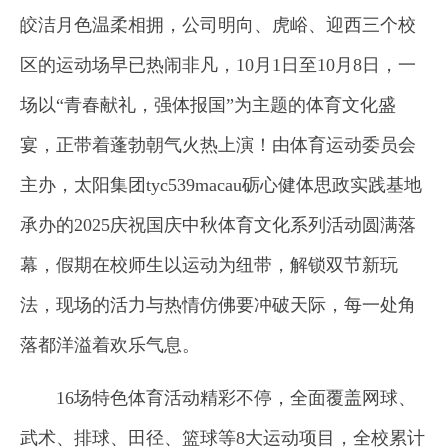
皎洁月色温柔相拥，公司明向、虎峪、迎西三个校
区的运动场早已热闹非凡，10月1日至10月8日，一
场以“青春献礼，强体报国”为主题的体育文化盛
宴，正带着蓬勃朝气火热上演！由体育运动委员会
主办，太阳集团tyc539macau砺心健体思政实践基地
承办的2025庆祝国庆中秋体育文化系列活动圆满落
幕，假期在校师生以运动为纽带，解锁双节新玩
法，现场的活力与热情仿佛要冲破天际，每一处角
落都洋溢着欢乐气息。
16场特色体育活动精彩不停，全面覆盖网球、
武术、排球、田径、篮球等8大运动项目，全校累计