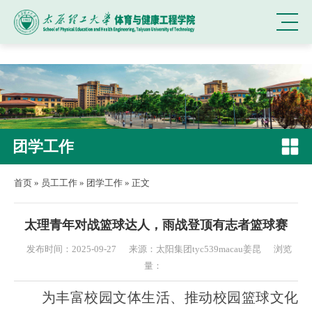
中国·太阳集团tyc539(Macau)股份有限公司
团学工作
首页
»
员工工作
»
团学工作
» 正文
太理青年对战篮球达人，雨战登顶有志者篮球赛
发布时间：2025-09-27
来源：太阳集团tyc539macau姜昆
浏览
量：
为丰富校园文体生活、推动校园篮球文化