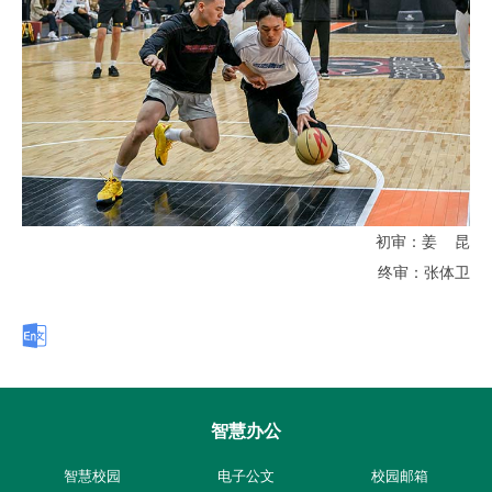
初审：姜 昆
终审：张体卫
智慧办公
智慧校园
电子公文
校园邮箱