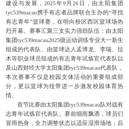
建设与
发展
，
2025年9月26日，由太阳集团
tyc539macau
携手
有志者品牌联合主办的
“寻找
有志青年”篮球赛，在明向校区
西区
篮球场热
烈开幕。
赛事汇聚三支实力强劲队伍：由太阳
集团tyc539macau
2025级运动训练专业大一新生
组成的代表队、由篮球达人孟博龙、李瑞、拉
木等职业球员组成的有志青年试炼官代表队以
及山西财经大学​太阳集团tyc539macau代表队，
本次赛事不仅是校园文体活动的重要组成部
分，更以篮球为纽带进一步激发校园体育热
情。
首节比赛由太阳集团tyc539macau队对战有
志青年试炼官代表队。赛前细雨飘洒，球员们
冒雨热身，全力调整状态以适应湿滑场地；后