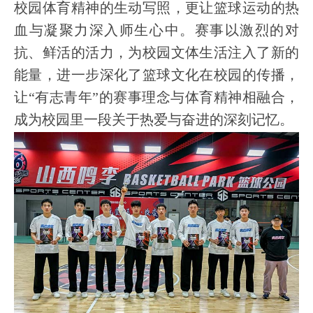
校园体育精神的生动写照，更让篮球运动的热
血与凝聚力深入师生心中。赛事以激烈的对
抗、鲜活的活力，为校园文体生活注入了新的
能量，进一步深化了篮球文化在校园的传播，
让
“有志青年”的赛事理念与体育精神相融合，
成为校园里一段关于热爱与奋进的深刻记忆。