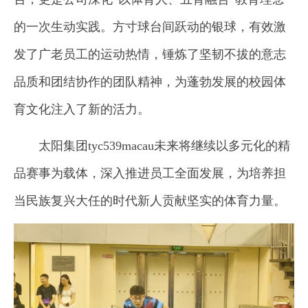
的一次生动实践。方寸球台间跃动的银球，有效激
发了广老员工的运动热情，锤炼了坚韧不拔的意志
品质和团结协作的团队精神，为蓬勃发展的校园体
育文化注入了新的活力。
太阳集团tyc539macau未来将继续以多元化的精
品赛事为载体，深入推进员工全面发展，为培养担
当民族复兴大任的时代新人贡献坚实的体育力量。