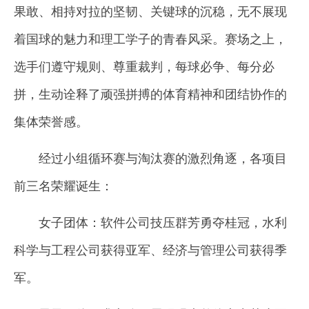
果敢、相持对拉的坚韧、关键球的沉稳，无不展现
着国球的魅力和理工学子的青春风采。赛场之上，
选手们遵守规则、尊重裁判，每球必争、每分必
拼，生动诠释了顽强拼搏的体育精神和团结协作的
集体荣誉感。
经过小组循环赛与淘汰赛的激烈角逐，各项目
前三名荣耀诞生：
女子团体：软件公司技压群芳勇夺桂冠，水利
科学与工程公司获得亚军、经济与管理公司获得季
军。